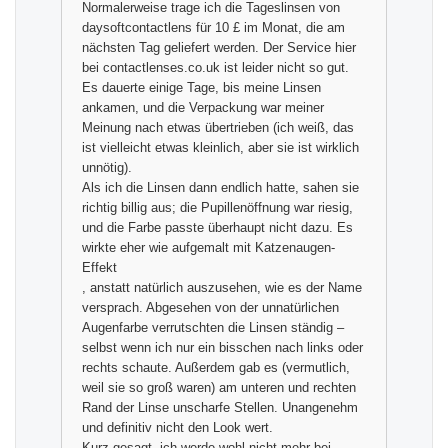
Normalerweise trage ich die Tageslinsen von
daysoftcontactlens für 10 £ im Monat, die am
nächsten Tag geliefert werden. Der Service hier
bei contactlenses.co.uk ist leider nicht so gut.
Es dauerte einige Tage, bis meine Linsen
ankamen, und die Verpackung war meiner
Meinung nach etwas übertrieben (ich weiß, das
ist vielleicht etwas kleinlich, aber sie ist wirklich
unnötig).
Als ich die Linsen dann endlich hatte, sahen sie
richtig billig aus; die Pupillenöffnung war riesig,
und die Farbe passte überhaupt nicht dazu. Es
wirkte eher wie aufgemalt mit Katzenaugen-
Effekt
, anstatt natürlich auszusehen, wie es der Name
versprach. Abgesehen von der unnatürlichen
Augenfarbe verrutschten die Linsen ständig –
selbst wenn ich nur ein bisschen nach links oder
rechts schaute. Außerdem gab es (vermutlich,
weil sie so groß waren) am unteren und rechten
Rand der Linse unscharfe Stellen. Unangenehm
und definitiv nicht den Look wert.
Kurz gesagt, ich werde wohl nicht mehr bei