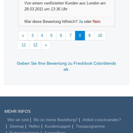
Von einem
verifizierten Kunden
aus London am
28.03.2011 um 13:36 Uhr
War diese Bewertung hilfreich?
Ja
oder
Nein
«
3
4
5
6
7
8
9
10
11
12
»
Geben Sie Ihre Bewertung zu Freshlook Colorblends
ab.
MEHR INFOS
Wer wir sind
Wo ist meine Bestellung?
Artikel zurücksenden?
Sitemap
Helfen
Kundensupport
Treueprogramme
Partnerprogramm
Augenpflege