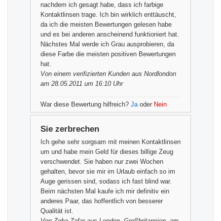
nachdem ich gesagt habe, dass ich farbige
Kontaktlinsen trage. Ich bin wirklich enttäuscht,
da ich die meisten Bewertungen gelesen habe
und es bei anderen anscheinend funktioniert hat.
Nächstes Mal werde ich Grau ausprobieren, da
diese Farbe die meisten positiven Bewertungen
hat.
Von einem
verifizierten Kunden
aus Nordlondon
am 28.05.2011 um 16:10 Uhr
War diese Bewertung hilfreich?
Ja
oder
Nein
Sie zerbrechen
Ich gehe sehr sorgsam mit meinen Kontaktlinsen
um und habe mein Geld für dieses billige Zeug
verschwendet. Sie haben nur zwei Wochen
gehalten, bevor sie mir im Urlaub einfach so im
Auge gerissen sind, sodass ich fast blind war.
Beim nächsten Mal kaufe ich mir definitiv ein
anderes Paar, das hoffentlich von besserer
Qualität ist.
Von
Zoha Zafar
aus London, Großbritannien, am