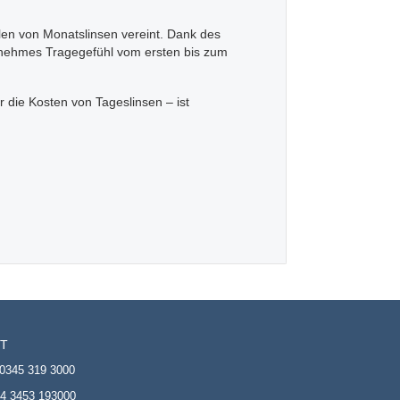
len von Monatslinsen vereint. Dank des
enehmes Tragegefühl vom ersten bis zum
r die Kosten von Tageslinsen – ist
T
0345 319 3000
4 3453 193000