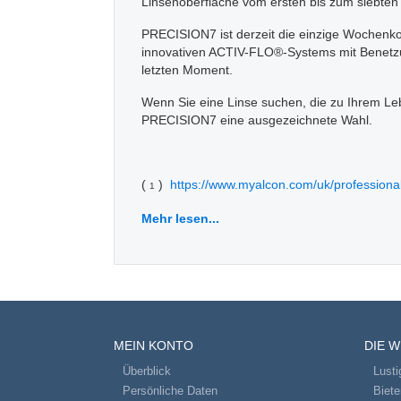
Linsenoberfläche vom ersten bis zum siebten T
PRECISION7 ist derzeit die einzige Wochenkon
innovativen ACTIV-FLO®-Systems mit Benetzu
letzten Moment.
Wenn Sie eine Linse suchen, die zu Ihrem Lebe
PRECISION7 eine ausgezeichnete Wahl.
(
)
https://www.myalcon.com/uk/professional/
1
Mehr lesen...
MEIN KONTO
DIE 
Überblick
Lusti
Persönliche Daten
Biet