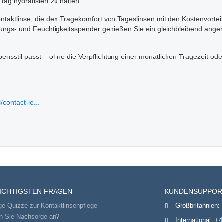
ag hydratisiert zu halten.
taktlinse, die den Tragekomfort von Tageslinsen mit den Kostenvortei
ngs- und Feuchtigkeitsspender genießen Sie ein gleichbleibend ang
nsstil passt – ohne die Verpflichtung einer monatlichen Tragezeit ode
contact-le...
WICHTIGSTEN FRAGEN
KUNDENSUPPOR
ge Quizze zur Kontaktlinsenpflege
Großbritannien:
en Sie Nachsorge an?
International:
+4