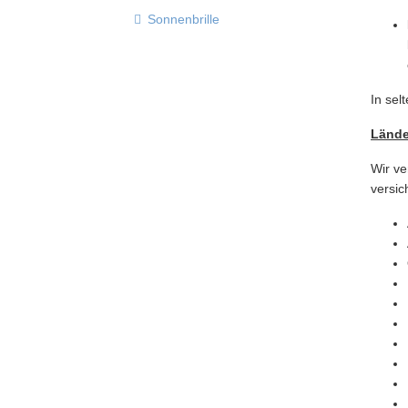
Sonnenbrille
In sel
Länder
Wir ve
versic