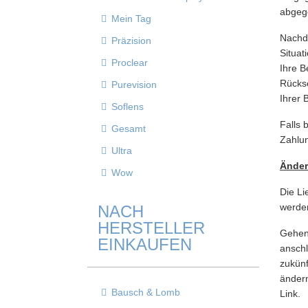
abgege
Mein Tag
Nachde
Präzision
Situat
Proclear
Ihre B
Rückse
Purevision
Ihrer 
Soflens
Falls 
Gesamt
Zahlun
Ultra
Änder
Wow
Die Li
werde
NACH
HERSTELLER
Gehen 
EINKAUFEN
anschl
zukünf
ändern
Bausch & Lomb
Link.