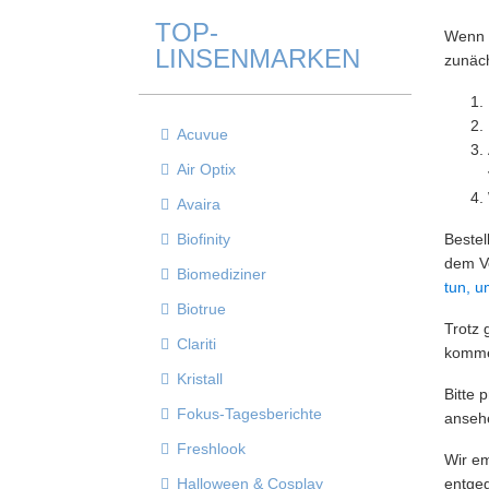
TOP-
Wenn S
LINSENMARKEN
zunäch
Acuvue
Air Optix
Avaira
Biofinity
Bestel
dem V
Biomediziner
tun, u
Biotrue
Trotz 
Clariti
kommen
Kristall
Bitte 
Fokus-Tagesberichte
ansehe
Freshlook
Wir em
Halloween & Cosplay
entgeg