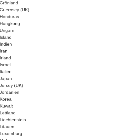
Grönland
Guernsey (UK)
Honduras
Hongkong
Ungarn
Island
Indien
Iran
Irland
Israel
Italien
Japan
Jersey (UK)
Jordanien
Korea
Kuwait
Lettland
Liechtenstein
Litauen
Luxemburg