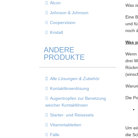
Alcon
Was is
Johnson & Johnson
Eine B
Coopervision
und fü
noch ä
Kristall
Was p
ANDERE
Wenn d
PRODUKTE
drei W
Rückme
(einsc
Alle Lösungen & Zubehör
Warum 
Kontaktlinsenlösung
Die Po
Augentropfen zur Benetzung
weicher Kontaktlinsen
Starter- und Reisesets
Vitamintabletten
Um ein
Fälle
die Sc