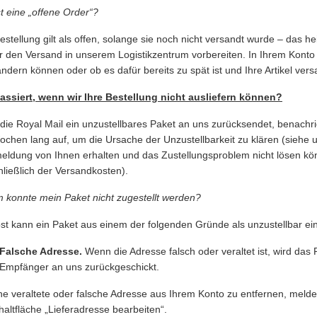
t eine „offene Order“?
estellung gilt als offen, solange sie noch nicht versandt wurde – das he
r den Versand in unserem Logistikzentrum vorbereiten. In Ihrem Konto 
ndern können oder ob es dafür bereits zu spät ist und Ihre Artikel ver
assiert, wenn wir Ihre Bestellung nicht ausliefern können?
ie Royal Mail ein unzustellbares Paket an uns zurücksendet, benachr
ochen lang auf, um die Ursache der Unzustellbarkeit zu klären (siehe un
ldung von Ihnen erhalten und das Zustellungsproblem nicht lösen könn
hließlich der Versandkosten).
konnte mein Paket nicht zugestellt werden?
st kann ein Paket aus einem der folgenden Gründe als unzustellbar ein
Falsche Adresse.
Wenn die Adresse falsch oder veraltet ist, wird das
Empfänger an uns zurückgeschickt.
e veraltete oder falsche Adresse aus Ihrem Konto zu entfernen, melden
haltfläche „Lieferadresse bearbeiten“.