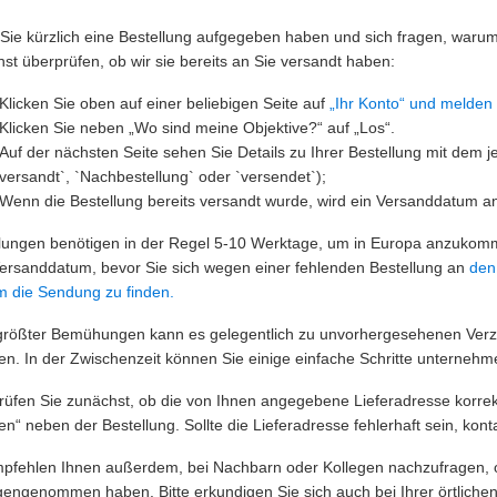
ie kürzlich eine Bestellung aufgegeben haben und sich fragen, warum S
st überprüfen, ob wir sie bereits an Sie versandt haben:
Klicken Sie
oben auf einer beliebigen Seite auf
„Ihr Konto“ und melden 
Klicken Sie neben „Wo sind meine Objektive?“ auf „Los“.
Auf der nächsten Seite sehen Sie Details zu Ihrer Bestellung mit dem je
versandt`, `Nachbestellung` oder `versendet`);
Wenn die Bestellung bereits versandt wurde, wird ein Versanddatum 
lungen benötigen in der Regel 5-10 Werktage, um in Europa anzukomm
ersanddatum, bevor Sie sich
wegen einer fehlenden Bestellung an
den
m die Sendung zu finden.
größter Bemühungen kann es gelegentlich zu unvorhergesehenen Verzö
. In der Zwischenzeit können Sie einige einfache Schritte unternehme
prüfen Sie zunächst, ob die von Ihnen angegebene Lieferadresse korrekt
n“ neben der Bestellung. Sollte die Lieferadresse fehlerhaft sein, konta
pfehlen Ihnen außerdem, bei Nachbarn oder Kollegen nachzufragen, ob
engenommen haben. Bitte erkundigen Sie sich auch bei Ihrer örtlichen P