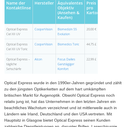
Name der
Hersteller
Äquivalentes
Preis
Kontaktlinse
Objektiv
pro
(Ansehen &
Karton
Kaufen)
Optical Express
CooperVision
Biomedizin 55
20,00 €
Ciel XII UV
Evolution
Optical Express
CooperVision
Biomedics Toric
44,75 £
Ciel XII UV Toric
Optical Express –
Alcon
Focus Dailies
22,99 £
tägliche
Ganztägiger
Sehschärfe
Komfort
Optical Express wurde in den 1990er-Jahren gegründet und zählt
zu den jüngsten Optikerketten auf dem hart umkämpften
britischen Markt für Augenoptik. Obwohl Optical Express noch
relativ jung ist, hat das Unternehmen in den letzten Jahren ein
beachtliches Wachstum verzeichnet und ist mittlerweile auch in
Ländern wie Irland, Deutschland und den USA vertreten. Mit
Hauptsitz in Glasgow bietet Optical Express seinen Kunden
zahlreiche Dienstleistungen an, darunter Brillen, Laserchirurgie