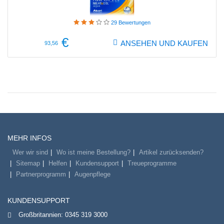
29
Bewertungen
€
ANSEHEN UND KAUFEN
93,56
MEHR INFOS
Wer wir sind
Wo ist meine Bestellung?
Artikel zurücksenden?
Sitemap
Helfen
Kundensupport
Treueprogramme
Partnerprogramm
Augenpflege
KUNDENSUPPORT
Großbritannien:
0345 319 3000