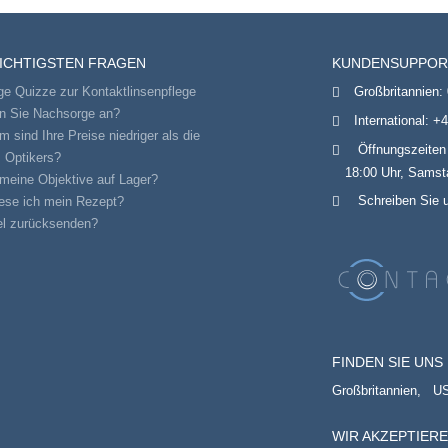
WICHTIGSTEN FRAGEN
KUNDENSUPPOR
ge Quizze zur Kontaktlinsenpflege
Großbritannien:
en Sie Nachsorge an?
International:
+4
 sind Ihre Preise niedriger als die
Öffnungszeiten
 Optikers?
18:00 Uhr, Samsta
meine Objektive auf Lager?
Schreiben Sie 
ese ich mein Rezept?
el zurücksenden?
FINDEN SIE UNS 
Großbritannien,
U
WIR AKZEPTIER