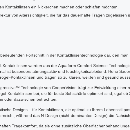
ihren Kontaktlinsen ein Nickerchen machen oder schlafen möchten.
ektur von Alterssichtigkeit, die für das dauerhafte Tragen zugelassen i
nen bedeutenden Fortschritt in der Kontaktlinsentechnologie dar, den ma
okal-Kontaktlinsen werden aus der Aquaform Comfort Science Technologi
erial ist besonders atmungsaktiv und feuchtigkeitsableitend. Hohe Saue
drogel-Kontaktlinsen und tragen so zu klaren, weißen und gesund aus
gressive™ Technologie von CooperVision trägt zur Entwicklung einer 
gel-Kontaktlinsen bei, die für beste Sehschärfe optimiert sind, egal ob 
ne oder dazwischen betrachten.
optische Designs – für Kontaktlinsen, die optimal zu Ihrem Lebensstil p
rnsicht, während das N-Design (nicht-dominantes Design) die Nahsicht
auerhaften Tragekomfort, da sie ohne zusätzliche Oberflächenbehandlu