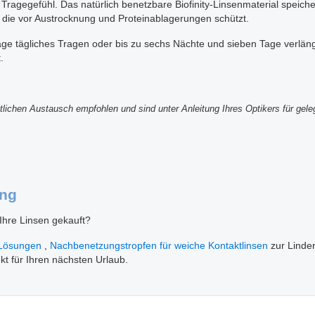
gegefühl. Das natürlich benetzbare Biofinity-Linsenmaterial speichert
, die vor Austrocknung und Proteinablagerungen schützt.
0 Tage tägliches Tragen oder bis zu sechs Nächte und sieben Tage verlä
.
lichen Austausch empfohlen und sind unter Anleitung Ihres Optikers für gele
ung
 Ihre Linsen gekauft?
-Lösungen
,
Nachbenetzungstropfen für weiche Kontaktlinsen
zur Linde
kt für Ihren nächsten Urlaub.