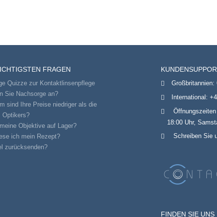
WICHTIGSTEN FRAGEN
KUNDENSUPPOR
ge Quizze zur Kontaktlinsenpflege
Großbritannien:
en Sie Nachsorge an?
International:
+4
 sind Ihre Preise niedriger als die
Öffnungszeiten
 Optikers?
18:00 Uhr, Samsta
meine Objektive auf Lager?
Schreiben Sie 
ese ich mein Rezept?
el zurücksenden?
FINDEN SIE UNS 