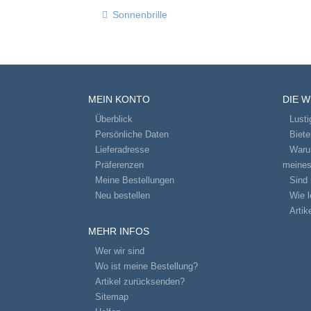
Sonnenbrille
MEIN KONTO
DIE 
Überblick
Lusti
Persönliche Daten
Biet
Lieferadresse
Warum
Präferenzen
meines
Meine Bestellungen
Sind 
Neu bestellen
Wie l
Artik
MEHR INFOS
Wer wir sind
Wo ist meine Bestellung?
Artikel zurücksenden?
Sitemap