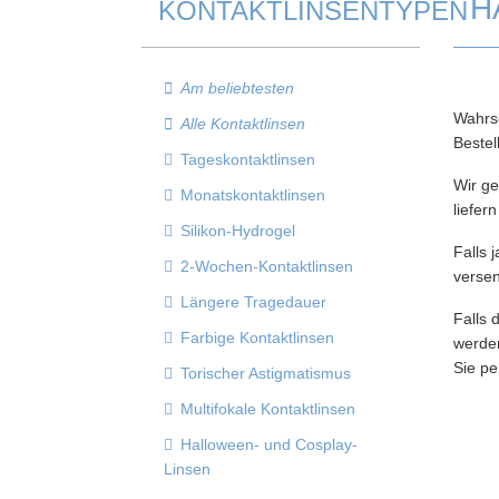
H
KONTAKTLINSENTYPEN
Am beliebtesten
Wahrsc
Alle Kontaktlinsen
Beste
Tageskontaktlinsen
Wir ge
Monatskontaktlinsen
liefer
Silikon-Hydrogel
Falls 
2-Wochen-Kontaktlinsen
versen
Längere Tragedauer
Falls 
Farbige Kontaktlinsen
werden
Sie pe
Torischer Astigmatismus
Multifokale Kontaktlinsen
Halloween- und Cosplay-
Linsen