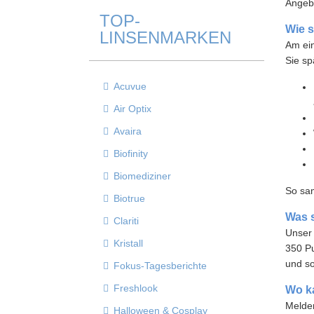
Angeb
TOP-
Wie 
LINSENMARKEN
Am ein
Sie sp
Acuvue
Air Optix
Avaira
Biofinity
Biomediziner
So sa
Biotrue
Was 
Clariti
Unser 
Kristall
350 Pu
und so
Fokus-Tagesberichte
Freshlook
Wo ka
Melden
Halloween & Cosplay