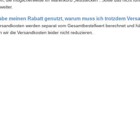
n, die möglicherweise im Warenkorb „feststecken“. Sollte das nicht fun
weiter.
abe meinen Rabatt genutzt, warum muss ich trotzdem Ver
ersandkosten werden separat vom Gesamtbestellwert berechnet und h
 wir die Versandkosten leider nicht reduzieren.