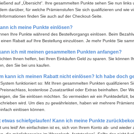
ießend auf „Übersicht“. Ihre gesammelten Punkte sehen Sie nun links 
em darüber, für welche Prämienstufen Sie sich qualifizieren und wie vi
Informationen finden Sie auch auf der Checkout-Seite.
ann ich meine Punkte einlösen?
nnen Ihre Punkte während des Bestellvorgangs einlösen. Beim Bezahlv
einen Rabatt auf Ihre Bestellung einzulösen. Je mehr Punkte Sie samme
kann ich mit meinen gesammelten Punkten anfangen?
chten Ihnen helfen, bei Ihren Einkäufen Geld zu sparen. Sie können Ihr
en, den Sie bei uns kaufen.
 kann ich meinen Rabatt nicht einlösen? Ich habe doch g
System funktioniert so: Mit Ihren gesammelten Punkten qualifizieren S
Preisnachlass, kostenlose Zusatzartikel oder Extras beinhalten. Der 
eigen, die Sie einlösen möchten. So vermeiden wir ein Punktedefizit, 
chrieben wird. Um dies zu gewährleisten, haben wir mehrere Prämienst
infach einlösen können.
st etwas schiefgelaufen! Kann ich meine Punkte zurückbe
t uns leid! Am einfachsten ist es, sich von Ihrem Konto ab- und wiede