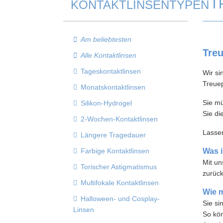
T
KONTAKTLINSENTYPEN
Am beliebtesten
Tre
Alle Kontaktlinsen
Tageskontaktlinsen
Wir si
Treuep
Monatskontaktlinsen
Sie m
Silikon-Hydrogel
Sie di
2-Wochen-Kontaktlinsen
Lassen
Längere Tragedauer
Farbige Kontaktlinsen
Was i
Mit un
Torischer Astigmatismus
zurück
Multifokale Kontaktlinsen
Wie m
Halloween- und Cosplay-
Sie si
Linsen
So kön