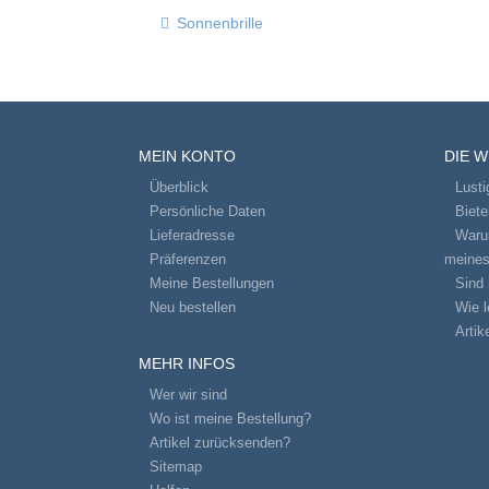
Sonnenbrille
MEIN KONTO
DIE 
Überblick
Lusti
Persönliche Daten
Biet
Lieferadresse
Warum
Präferenzen
meines
Meine Bestellungen
Sind 
Neu bestellen
Wie l
Artik
MEHR INFOS
Wer wir sind
Wo ist meine Bestellung?
Artikel zurücksenden?
Sitemap