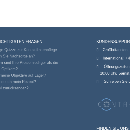
WICHTIGSTEN FRAGEN
KUNDENSUPPOR
ge Quizze zur Kontaktlinsenpflege
Großbritannien:
en Sie Nachsorge an?
International:
+4
 sind Ihre Preise niedriger als die
Öffnungszeiten
 Optikers?
18:00 Uhr, Samsta
meine Objektive auf Lager?
Schreiben Sie 
ese ich mein Rezept?
el zurücksenden?
FINDEN SIE UNS 