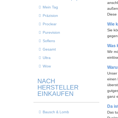
anschl
Mein Tag
außerd
Diese 
Präzision
Proclear
Wie k
Sie kö
Purevision
gegen 
Soflens
Was 
Gesamt
Wir mö
einlös
Ultra
Wow
Warum
Unser 
einen 
NACH
überst
HERSTELLER
gutges
EINKAUFEN
ganz e
Da i
Bausch & Lomb
Das tu