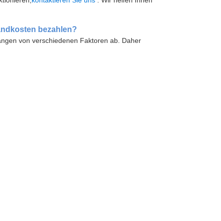
ktionieren,
kontaktieren Sie uns
. Wir helfen Ihnen
sandkosten bezahlen?
ängen von verschiedenen Faktoren ab. Daher