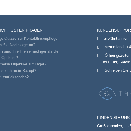
WICHTIGSTEN FRAGEN
KUNDENSUPPOR
ge Quizze zur Kontaktlinsenpflege
Großbritannien:
en Sie Nachsorge an?
International:
+4
 sind Ihre Preise niedriger als die
Öffnungszeiten
 Optikers?
18:00 Uhr, Samsta
meine Objektive auf Lager?
Schreiben Sie 
ese ich mein Rezept?
el zurücksenden?
FINDEN SIE UNS 
Großbritannien,
U