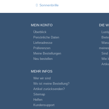
Sonnenbrille
MEIN KONTO
DIE 
Überblick
Lusti
Persönliche Daten
Biet
Lieferadresse
Warum
Präferenzen
meines
Meine Bestellungen
Sind 
Neu bestellen
Wie l
Artik
MEHR INFOS
Wer wir sind
Wo ist meine Bestellung?
Artikel zurücksenden?
Sitemap
Helfen
Kundensupport