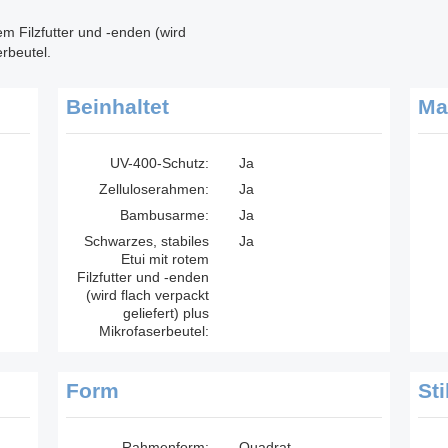
tem Filzfutter und -enden (wird
erbeutel.
Beinhaltet
Ma
UV-400-Schutz:
Ja
Zelluloserahmen:
Ja
Bambusarme:
Ja
Schwarzes, stabiles
Ja
Etui mit rotem
Filzfutter und -enden
(wird flach verpackt
geliefert) plus
Mikrofaserbeutel:
Form
Sti
Rahmenform:
Quadrat