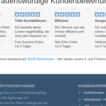
trauenswürdige Kundenbewertu
Tolle Kontaktlinsen
Effizient
Ausgeze
 Preis-
Ich bestelle diese
Der Service war wie
Ich nut
tnis,
Linsen regelmäßig; sie
immer effizient und
schon s
vice
sind sehr bequem und
schnell.
nachde
ferung.
einfach zu bedienen.
festges
,
Frau Suzanne Ewins,
Herr Ethu Crorie,
Verifizi
en
sie im 
vor 5 Tagen
vor 5 Tagen
vor 6 T
e
Lastsch
rs
von Sp
deutlich
ernen basierend auf
16138 Rezensionen
. Hier werden unsere 4- und 5-Sterne
der Ser
hervor
Lieferu
bemerk
WICHTIGSTEN FRAGEN
KUNDENSUPPOR
ge Quizze zur Kontaktlinsenpflege
Großbritannien:
en Sie Nachsorge an?
International:
+4
 sind Ihre Preise niedriger als die