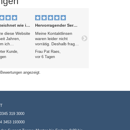
ngen
ichnet wie immer
Hervorragender Service
ze diese Website
Meine Kontaktlinsen
eit Jahren,
waren leider nicht
Nächste
m ich
vorrätig. Deshalb fragte
tellt habe, dass
ich an, ob ich eine E-
erter Kunde,
Frau Pat Raes,
Vergleich zum
Mail bekommen könnte,
agen
vor 6 Tagen
riftverfahren
sobald sie wieder
ecsavers
verfügbar sind. Eine
 günstiger ist –
sehr nette Dame
-Bewertungen angezeigt.
vice ist immer
namens Sophie hat das
ragend und die
umgehend erledigt. Sie
ng
teilte mir mit, dass ich
enswert schnell.
meine Linsen jetzt
bestellen könne und
entschuldigte sich für
T
die Verzögerung. Die
Lieferung erfolgte
0345 319 3000
blitzschnell. Es ist
4 3453 193000
wirklich beruhigend zu
wissen, dass dieses