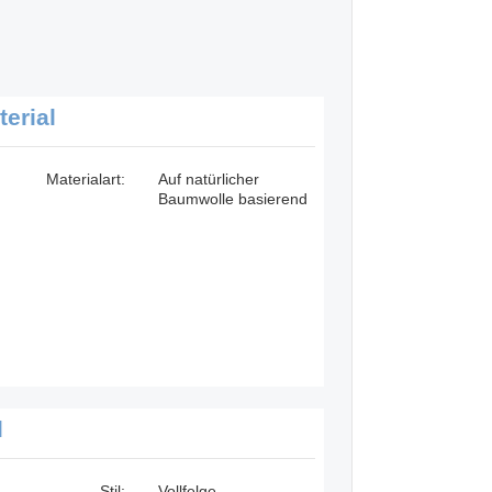
terial
Materialart:
Auf natürlicher
Baumwolle basierend
l
Stil:
Vollfelge