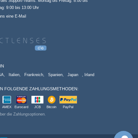
 des Support-Teams: Montag bis Freitag: 8:00 bis
Unternehmen
g: 9:00 bis 13:00 Uhr
zuverlässig ist, und ich
würde nie wieder
uns eine E-Mail
woanders bestellen.
Eine rundum zufriedene
Kundin!
IN
SA,
Italien,
Frankreich,
Spanien,
Japan
, Irland
EN FOLGENDE ZAHLUNGSMETHODEN:
AMEX
Eurocard
JCB
Bitcoin
PayPal
ber die Zahlungsoptionen.