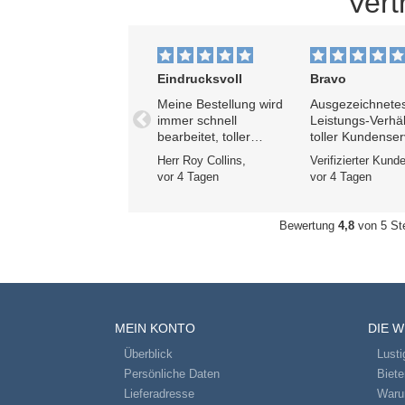
Ver
Eindrucksvoll
Bravo
Meine Bestellung wird
Ausgezeichnetes
immer schnell
Leistungs-Verhäl
Vorherige
bearbeitet, toller
toller Kundenser
Service, super
und schnelle Lie
Herr Roy Collins,
Verifizierter Kunde
Kommunikation, super
Ich bin seit Jahr
vor 4 Tagen
vor 4 Tagen
Preis 👍
Kunde und würd
nirgendwo ande
hingehen.
Bewertung
4,8
von 5 St
MEIN KONTO
DIE 
Überblick
Lusti
Persönliche Daten
Biet
Lieferadresse
Warum