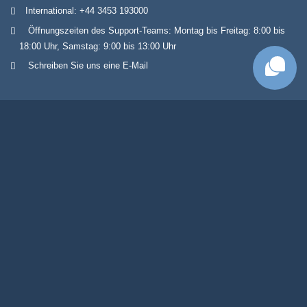
International:
+44 3453 193000
Öffnungszeiten des Support-Teams: Montag bis Freitag: 8:00 bis
18:00 Uhr, Samstag: 9:00 bis 13:00 Uhr
Schreiben Sie uns eine E-Mail
FINDEN SIE UNS IN
Großbritannien,
USA,
Italien,
Frankreich,
Spanien,
Japan
,
Irland
WIR AKZEPTIEREN FOLGENDE ZAHLUNGSMETHODEN:
Visum
MasterCard
AMEX
Eurocard
JCB
Bitcoin
PayPal
Erfahren Sie mehr über die Zahlungsoptionen