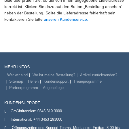
Bitte überprüfen Sie, ob die von Ihnen angegebene Lieferadresse
korrekt ist. Klicken Sie dazu auf den Button „Bestellung ansehen“
neben der Bestellung. Sollte die Lieferadresse fehlerhaft sein,
kontaktieren Sie bitte
unseren Kundenservice.
MEHR INFOS
Wer wir sind
Wo ist meine Bestellung?
Artikel zurücksenden?
Sitemap
Helfen
Kundensupport
Treueprogramme
Partnerprogramm
Augenpflege
KUNDENSUPPORT
Großbritannien:
0345 319 3000
International:
+44 3453 193000
Öffnungszeiten des Support-Teams: Montag bis Freitag: 8:00 bis