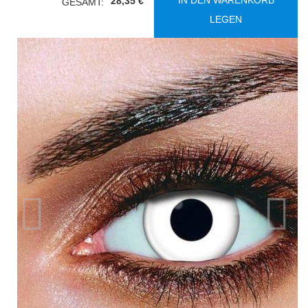
IN DEN WARENKORB
28,35 €
GESAMT:
LEGEN
Vorherige
Nächst