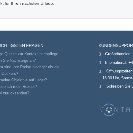
kt für Ihren nächsten Urlaub.
WICHTIGSTEN FRAGEN
KUNDENSUPPOR
ge Quizze zur Kontaktlinsenpflege
Großbritannien:
en Sie Nachsorge an?
International:
+4
 sind Ihre Preise niedriger als die
Öffnungszeiten
 Optikers?
18:00 Uhr, Samsta
meine Objektive auf Lager?
Schreiben Sie 
ese ich mein Rezept?
el zurücksenden?