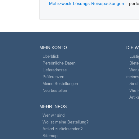
Mehrzweck-Lösungs-Reisepackungen
– perfe
MEIN KONTO
DIE 
Überblick
Lusti
Persönliche Daten
Biet
Lieferadresse
Warum
Präferenzen
meines
Meine Bestellungen
Sind 
Neu bestellen
Wie l
Artik
MEHR INFOS
Wer wir sind
Wo ist meine Bestellung?
Artikel zurücksenden?
Sitemap