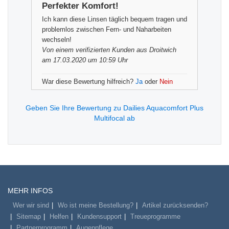
Perfekter Komfort!
Ich kann diese Linsen täglich bequem tragen und
problemlos zwischen Fern- und Naharbeiten
wechseln!
Von einem
verifizierten Kunden
aus Droitwich
am 17.03.2020 um 10:59 Uhr
War diese Bewertung hilfreich?
Ja
oder
Nein
Geben Sie Ihre Bewertung zu Dailies Aquacomfort Plus
Multifocal ab
MEHR INFOS
Wer wir sind
Wo ist meine Bestellung?
Artikel zurücksenden?
Sitemap
Helfen
Kundensupport
Treueprogramme
Partnerprogramm
Augenpflege