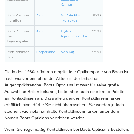
Komfort
Boots Premium
Alcon
Air Optix Plus
19,99 £
monatlich
Hydraglyde
Boots Premium
Alcon
Täglich
22,99 £
Plus
AquaComfort Plus
Tagesausgabe
Stiefel schützen
CooperVision
Mein Tag
22,99 £
Platin
Die in den 1980er-Jahren gegründete Optikersparte von Boots ist
nach wie vor ein führender Akteur in der britischen
Augenoptikbranche. Boots Opticians ist zwar für seine große
Auswahl an Brillen bekannt, bietet aber auch eine breite Palette
an Kontaktlinsen an. Dass alle gängigen Kontaktlinsenmarken
erhältlich sind, dürfte Sie nicht überraschen. Sie werden jedoch
staunen, wie viele namhafte Kontaktlinsenmarken unter dem
Namen Boots Opticians vertrieben werden.
Wenn Sie regelmäßig Kontaktlinsen bei Boots Opticians bestellen,