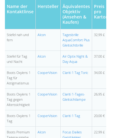
Name der
Hersteller
Äquivalentes
Preis
Kontaktlinse
Objektiv
pro
(Ansehen &
Karton
Kaufen)
Stiefel nah und
Alcon
Tagesbrille
32,99 £
fern
AquaComfort Plus
Gleitsichtbrille
Stiefel für Tag
Alcon
Air Optix Night &
37,00 £
und Nacht
Day Aqua
Boots Oxylens 1
CooperVision
Clariti 1 Tag Toric
34,00 £
Tag für
Astigmatismus
Boots Oxylens 1
CooperVision
Clariti 1-Tages-
26,95 £
Tag gegen
Gleitsichtlampe
Alterssichtigkeit
Boots Oxylens 1
CooperVision
Clariti 1 Tag
20,00 €
Tag
Boots Premium
Alcon
Focus Dailies
22,99 £
Tagesausgabe
Ganztägiger