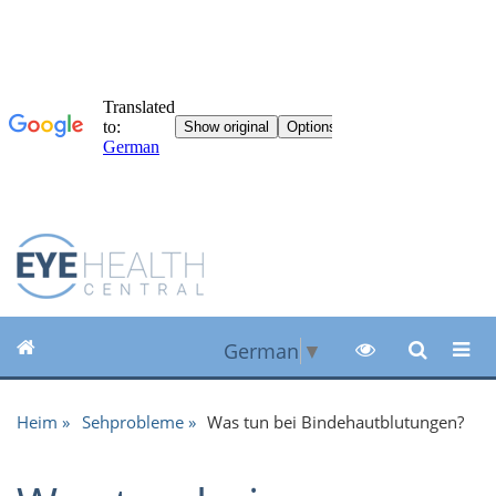
German
▼
Heim
Sehprobleme
Was tun bei Bindehautblutungen?