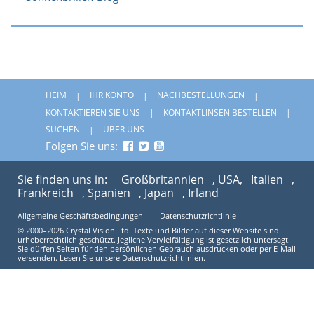
HEIM
IHR KONTO
NACHBESTELLUNGEN
KONTAKTIEREN SIE UNS
KONTAKTLINSEN BESTELLEN
SUCHEN
ÜBER UNS
Folgen Sie uns:
Sie finden uns in:
Großbritannien
, USA,
Italien
,
Frankreich
, Spanien
, Japan
, Irland
Allgemeine Geschäftsbedingungen
Datenschutzrichtlinie
© 2000–2026 Crystal Vision Ltd. Texte und Bilder auf dieser Website sind
urheberrechtlich geschützt. Jegliche Vervielfältigung ist gesetzlich untersagt.
Sie dürfen Seiten für den persönlichen Gebrauch ausdrucken oder per E-Mail
versenden. Lesen Sie unsere Datenschutzrichtlinien.