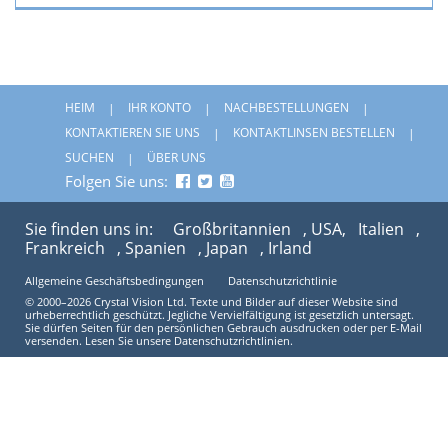
HEIM
IHR KONTO
NACHBESTELLUNGEN
KONTAKTIEREN SIE UNS
KONTAKTLINSEN BESTELLEN
SUCHEN
ÜBER UNS
Folgen Sie uns:
Sie finden uns in:
Großbritannien
, USA,
Italien
,
Frankreich
, Spanien
, Japan
, Irland
Allgemeine Geschäftsbedingungen
Datenschutzrichtlinie
© 2000–2026 Crystal Vision Ltd. Texte und Bilder auf dieser Website sind
urheberrechtlich geschützt. Jegliche Vervielfältigung ist gesetzlich untersagt.
Sie dürfen Seiten für den persönlichen Gebrauch ausdrucken oder per E-Mail
versenden. Lesen Sie unsere Datenschutzrichtlinien.