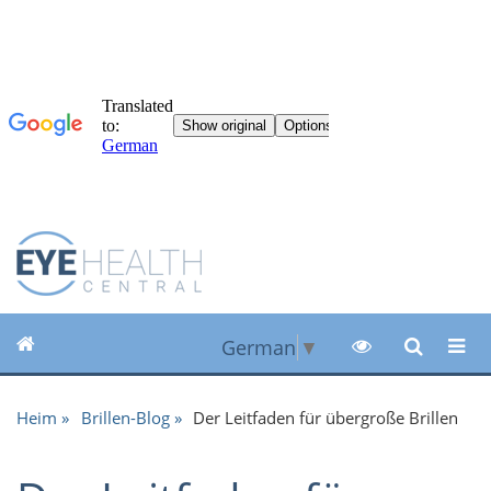
German
▼
Heim
Brillen-Blog
Der Leitfaden für übergroße Brillen