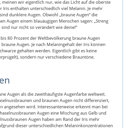
meinen wir eigentlich nur, wie das Licht auf die oberste
rer Iris enthalten unterschiedlich viel Melanin. Je mehr
r sind dunklere Augen. Obwohl „braune Augen“ die
unen Augen einem blauäugigen Menschen sagen: „Streng
ind nur nicht so verändert wie deine!“
 bis 80 Prozent der Weltbevölkerung braune Augen
 braune Augen. Je nach Melaningehalt der Iris können
hwarze gehalten werden. Eigentlich gibt es keine
prügelt), sondern nur verschiedene Brauntöne.
gen
ne Augen als die zweithäufigste Augenfarbe weltweit.
selnussbraunen und braunen Augen nicht differenziert,
un angesehen wird. Interessanterweise erkennt man bei
 haselnussbraunen Augen eine Mischung aus Gelb und
selnussbraunen Augen haben am Rand der Iris mehr
ufgrund dieser unterschiedlichen Melaninkonzentrationen