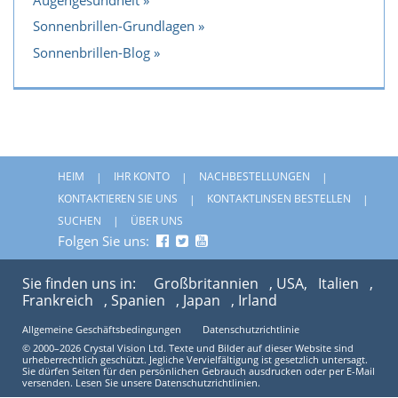
Sonnenbrillen-Grundlagen
Sonnenbrillen-Blog
HEIM
IHR KONTO
NACHBESTELLUNGEN
KONTAKTIEREN SIE UNS
KONTAKTLINSEN BESTELLEN
SUCHEN
ÜBER UNS
Folgen Sie uns:
Sie finden uns in:
Großbritannien
, USA,
Italien
,
Frankreich
, Spanien
, Japan
, Irland
Allgemeine Geschäftsbedingungen
Datenschutzrichtlinie
© 2000–2026 Crystal Vision Ltd. Texte und Bilder auf dieser Website sind
urheberrechtlich geschützt. Jegliche Vervielfältigung ist gesetzlich untersagt.
Sie dürfen Seiten für den persönlichen Gebrauch ausdrucken oder per E-Mail
versenden. Lesen Sie unsere Datenschutzrichtlinien.