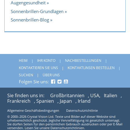
Augengesundheit
Sonnenbrillen-Grundlagen
Sonnenbrillen-Blog
HEIM
IHR KONTO
NACHBESTELLUNGEN
KONTAKTIEREN SIE UNS
KONTAKTLINSEN BESTELLEN
SUCHEN
ÜBER UNS
Folgen Sie uns:
Sie finden uns in:
Großbritannien
, USA,
Italien
,
Frankreich
, Spanien
, Japan
, Irland
Allgemeine Geschäftsbedingungen
Datenschutzrichtlinie
© 2000–2026 Crystal Vision Ltd. Texte und Bilder auf dieser Website sind
urheberrechtlich geschützt. Jegliche Vervielfältigung ist gesetzlich untersagt.
Sie dürfen Seiten für den persönlichen Gebrauch ausdrucken oder per E-Mail
versenden. Lesen Sie unsere Datenschutzrichtlinien.