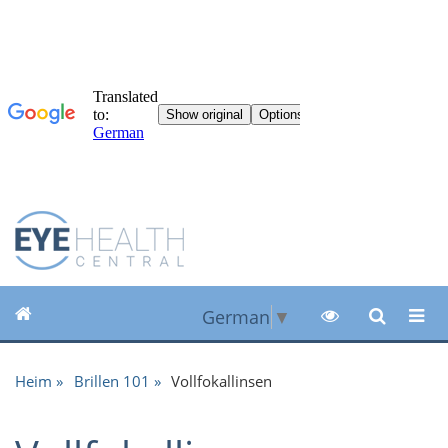
German
▼
Heim
Brillen 101
Vollfokallinsen