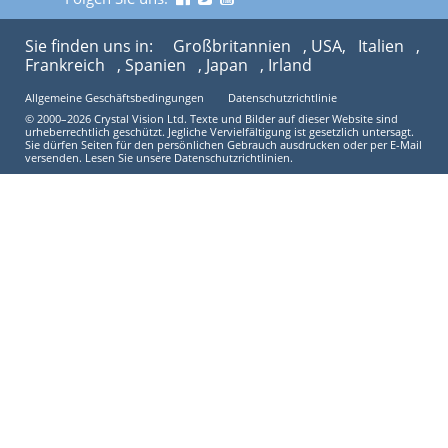
Sie finden uns in:
Großbritannien
, USA,
Italien
,
Frankreich
, Spanien
, Japan
, Irland
Allgemeine Geschäftsbedingungen
Datenschutzrichtlinie
© 2000–2026 Crystal Vision Ltd. Texte und Bilder auf dieser Website sind
urheberrechtlich geschützt. Jegliche Vervielfältigung ist gesetzlich untersagt.
Sie dürfen Seiten für den persönlichen Gebrauch ausdrucken oder per E-Mail
versenden. Lesen Sie unsere Datenschutzrichtlinien.