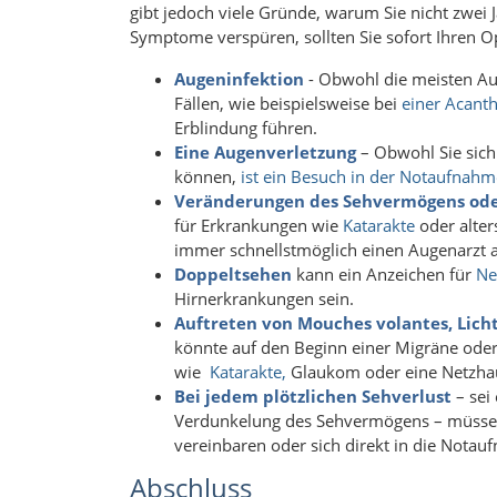
gibt jedoch viele Gründe, warum Sie nicht zwei 
Symptome verspüren, sollten Sie sofort Ihren O
Augeninfektion
- Obwohl die meisten Aug
Fällen, wie beispielsweise bei
einer Acanth
Erblindung führen.
Eine Augenverletzung
– Obwohl Sie sich
können,
ist ein Besuch in der Notaufnahm
Veränderungen des Sehvermögens od
für Erkrankungen wie
Katarakte
oder alter
immer schnellstmöglich einen Augenarzt a
Doppeltsehen
kann ein Anzeichen für
Ne
Hirnerkrankungen sein.
Auftreten von Mouches volantes, Lich
könnte auf den Beginn einer Migräne od
wie
Katarakte,
Glaukom oder eine Netzha
Bei jedem plötzlichen Sehverlust
– sei 
Verdunkelung des Sehvermögens – müsse
vereinbaren oder sich direkt in die Nota
Abschluss