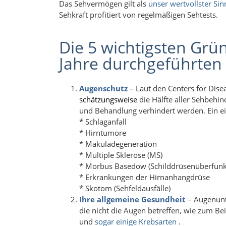
Das Sehvermögen gilt als
unser wertvollster Sin
Sehkraft profitiert von regelmäßigen Sehtests.
Die 5 wichtigsten Grün
Jahre durchgeführten
Augenschutz
– Laut den
Centers for Dise
schätzungsweise
die Hälfte aller Sehbehi
und Behandlung verhindert werden. Ein ei
* Schlaganfall
* Hirntumore
* Makuladegeneration
* Multiple Sklerose (MS)
* Morbus Basedow (Schilddrüsenüberfunk
* Erkrankungen der Hirnanhangdrüse
* Skotom (Sehfeldausfälle)
Ihre allgemeine Gesundheit
– Augenunt
die nicht die Augen betreffen, wie zum Be
und
sogar einige Krebsarten
.