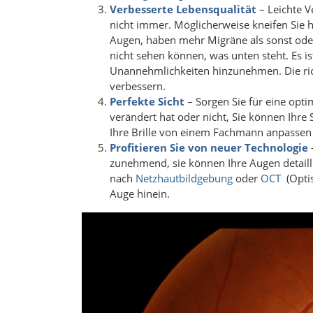
Verbesserte Lebensqualität
– Leichte V
nicht immer. Möglicherweise kneifen Sie 
Augen, haben mehr Migräne als sonst oder
nicht sehen können, was unten steht. Es is
Unannehmlichkeiten hinzunehmen. Die ric
verbessern.
Perfekte Sicht
– Sorgen Sie für eine optim
verändert hat oder nicht, Sie können Ihre
Ihre Brille von einem Fachmann anpassen 
Profitieren Sie von neuer Technologie
zunehmend, sie können Ihre Augen detailli
nach
Netzhautbildgebung
oder
OCT
(Optis
Auge hinein.