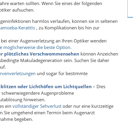
Jahre warten sollten. Wenn Sie eines der folgenden
ptiker aufsuchen.
eninfektionen harmlos verlaufen, können sie in seltenen
amoeba-Keratitis
, zu Komplikationen bis hin zur
 bei einer Augenverletzung an Ihren Optiker wenden
e möglicherweise die beste Option.
er plötzliches Verschwommensehen
können Anzeichen
sbedingte Makuladegeneration sein. Suchen Sie daher
uf.
rvenverletzungen
und sogar für bestimmte
tblitzen oder Lichthöfen um Lichtquellen
– Dies
er schwerwiegendere Augenprobleme
utablösung hinweisen.
es ein
vollständiger Sehverlust
oder nur eine kurzzeitige
n Sie umgehend einen Termin beim Augenarzt
ufnahme begeben.