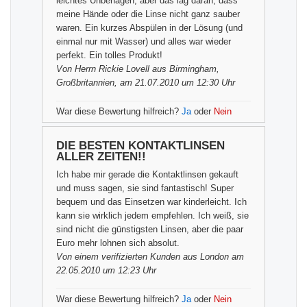
leichtes Unbehagen, aber das lag daran, dass
meine Hände oder die Linse nicht ganz sauber
waren. Ein kurzes Abspülen in der Lösung (und
einmal nur mit Wasser) und alles war wieder
perfekt. Ein tolles Produkt!
Von
Herrn Rickie Lovell
aus Birmingham,
Großbritannien, am 21.07.2010 um 12:30 Uhr
War diese Bewertung hilfreich?
Ja
oder
Nein
DIE BESTEN KONTAKTLINSEN
ALLER ZEITEN!!
Ich habe mir gerade die Kontaktlinsen gekauft
und muss sagen, sie sind fantastisch! Super
bequem und das Einsetzen war kinderleicht. Ich
kann sie wirklich jedem empfehlen. Ich weiß, sie
sind nicht die günstigsten Linsen, aber die paar
Euro mehr lohnen sich absolut.
Von einem
verifizierten Kunden
aus London am
22.05.2010 um 12:23 Uhr
War diese Bewertung hilfreich?
Ja
oder
Nein