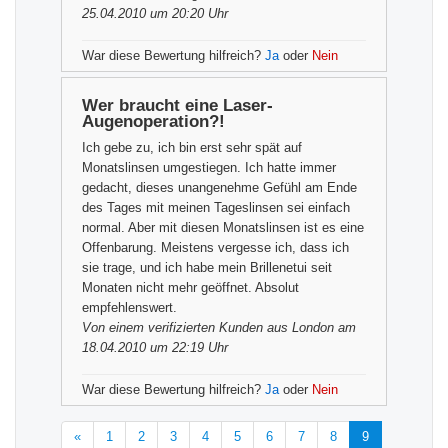
25.04.2010 um 20:20 Uhr
War diese Bewertung hilfreich?
Ja
oder
Nein
Wer braucht eine Laser-
Augenoperation?!
Ich gebe zu, ich bin erst sehr spät auf
Monatslinsen umgestiegen. Ich hatte immer
gedacht, dieses unangenehme Gefühl am Ende
des Tages mit meinen Tageslinsen sei einfach
normal. Aber mit diesen Monatslinsen ist es eine
Offenbarung. Meistens vergesse ich, dass ich
sie trage, und ich habe mein Brillenetui seit
Monaten nicht mehr geöffnet. Absolut
empfehlenswert.
Von einem
verifizierten Kunden
aus London am
18.04.2010 um 22:19 Uhr
War diese Bewertung hilfreich?
Ja
oder
Nein
«
1
2
3
4
5
6
7
8
9