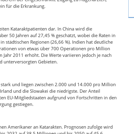
in für die Erkrankung.
iten Kataraktpatienten dar. In China wird die
er 50 Jahren auf 27,45 % geschätzt, wobei die Raten in
 in städtischen Regionen (26,66 %). Indien hat deutliche
perationen von etwas über 700 Operationen pro Million
 Jahr 2011 erhöht. Die Werte variieren jedoch je nach
nd unterversorgten Gebieten.
 stark und liegen zwischen 2.000 und 14.000 pro Million
Irland und die Slowakei die niedrigste. Der Anteil
ten EU-Mitgliedstaaten aufgrund von Fortschritten in den
rgung gestiegen.
ionen Amerikaner an Katarakten. Prognosen zufolge wird
bis 2032 auf 38,5 Millionen und bis 2050 auf 45,6