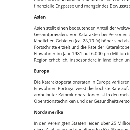
finanzielle Engpässe und mangelndes Bewusstse
Asien
Asien stellt einen bedeutenden Anteil der weltwe
Gesamtprävalenz von Katarakten bei Personen üb
ländlichen Gebieten (ca. 28,79 %) höher sind als
Fortschritte erzielt und die Rate der Katarakto
Einwohner im Jahr 1981 auf 6.000 pro Million im
Region erheblich, insbesondere in ländlichen u
Europa
Die Kataraktoperationsraten in Europa variieren
Einwohner. Portugal weist die höchste Rate auf, 
ambulanter Kataraktoperationen ist in den meis
Operationstechniken und der Gesundheitsverso
Nordamerika
In den Vereinigten Staaten leiden über 25 Mill
diese Zahl aufgrund der alternden Bevölkerung 