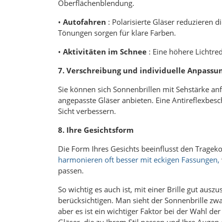
Oberflächenblendung.
•
Autofahren
: Polarisierte Gläser reduzieren 
Tönungen sorgen für klare Farben.
•
Aktivitäten im Schnee
: Eine höhere Lichtre
7. Verschreibung und individuelle Anpassu
Sie können sich Sonnenbrillen mit Sehstärke anfe
angepasste Gläser anbieten. Eine Antireflexbe
Sicht verbessern.
8. Ihre Gesichtsform
Die Form Ihres Gesichts beeinflusst den Trageko
harmonieren oft besser mit eckigen Fassungen,
passen.
So wichtig es auch ist, mit einer Brille gut aus
berücksichtigen. Man sieht der Sonnenbrille zwa
aber es ist ein wichtiger Faktor bei der Wahl der
Gläser, die zu Ihrem Stil passen und Ihre Augen