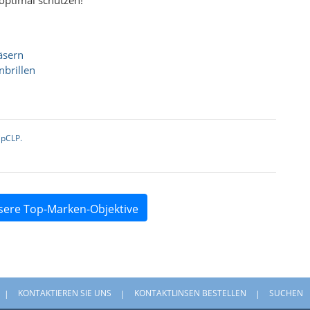
äsern
nbrillen
ipCLP.
sere Top-Marken-Objektive
KONTAKTIEREN SIE UNS
KONTAKTLINSEN BESTELLEN
SUCHEN